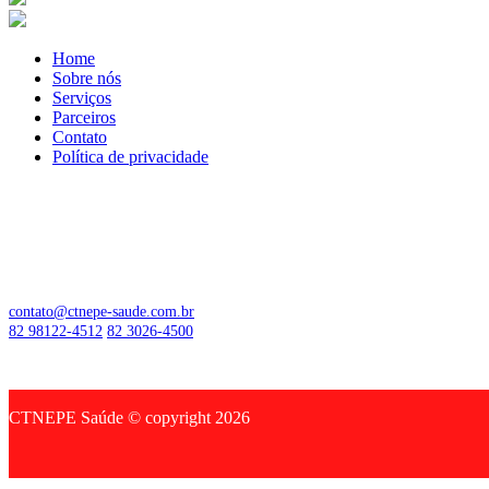
Home
Sobre nós
Serviços
Parceiros
Contato
Política de privacidade
Localização:
Av. Francisco de Amorim Leão, N.8
Por trás do Shopping Farol
Farol - Maceió/AL
contato@ctnepe-saude.com.br
82 98122-4512
82 3026-4500
CTNEPE Saúde © copyright 2026